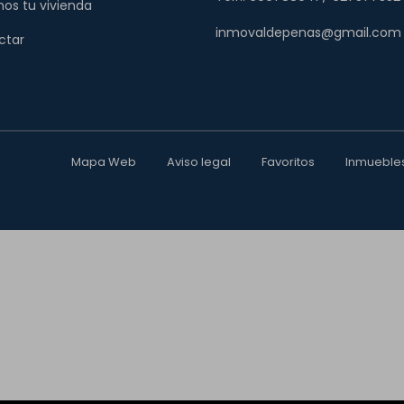
os tu vivienda
inmovaldepenas@gmail.com
ctar
Mapa Web
Aviso legal
Favoritos
Inmueble