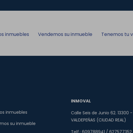
os inmuebles
Vendemos su inmueble
Tenemos tu v
INMOVAL
os inmuebles
Calle Seis de Junio 62. 13300 -
VALDEPEÑAS (CIUDAD REAL)
mos su inmueble
Telf.: 609788941 / 627577352